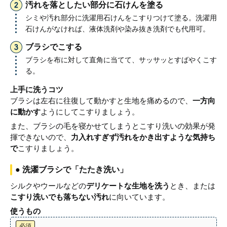
汚れを落としたい部分に石けんを塗る
シミや汚れ部分に洗濯用石けんをこすりつけて塗る。洗濯用
石けんがなければ、液体洗剤や染み抜き洗剤でも代用可。
ブラシでこする
ブラシを布に対して直角に当てて、サッサッとすばやくこす
る。
上手に洗うコツ
ブラシは左右に往復して動かすと生地を痛めるので、
一方向
に動かす
ようにしてこすりましょう。
また、ブラシの毛を寝かせてしまうとこすり洗いの効果が発
揮できないので、
力入れすぎず汚れをかき出すような気持ち
で
こすりましょう。
● 洗濯ブラシで「たたき洗い」
シルクやウールなどの
デリケートな生地を洗う
とき、または
こすり洗いでも落ちない汚れ
に向いています。
使うもの
必須