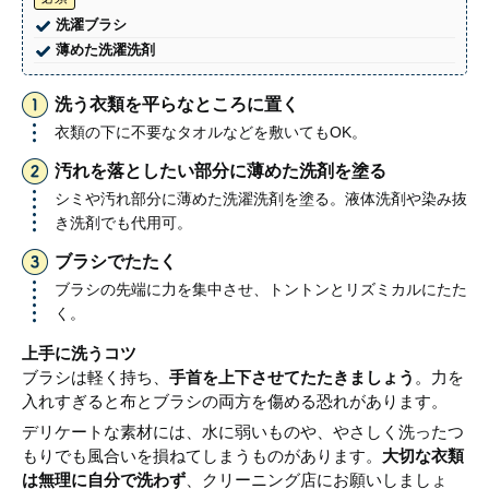
洗濯ブラシ
薄めた洗濯洗剤
洗う衣類を平らなところに置く
衣類の下に不要なタオルなどを敷いてもOK。
汚れを落としたい部分に薄めた洗剤を塗る
シミや汚れ部分に薄めた洗濯洗剤を塗る。液体洗剤や染み抜
き洗剤でも代用可。
ブラシでたたく
ブラシの先端に力を集中させ、トントンとリズミカルにたた
く。
上手に洗うコツ
ブラシは軽く持ち、
手首を上下させてたたきましょう
。力を
入れすぎると布とブラシの両方を傷める恐れがあります。
デリケートな素材には、水に弱いものや、やさしく洗ったつ
もりでも風合いを損ねてしまうものがあります。
大切な衣類
は無理に自分で洗わず
、クリーニング店にお願いしましょ