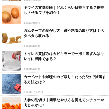
キウイの賞味期限｜どれくらい日持ちする？長持
ちさせるワザを紹介！
2024年9月20日
ガムテープの剥がし方｜跡や粘着の取り方は？ベ
タベタも取れる！
2024年8月24日
トイレの黄ばみはカビキラーで一掃！黒ずみはキ
レイに掃除できる？
2024年8月24日
カーペットや絨毯のカビ取り！たった5分で除菌す
る方法とは？
2024年10月25日
人参の乱切り｜簡単なやり方を覚えてシチューや
肉じゃがに！