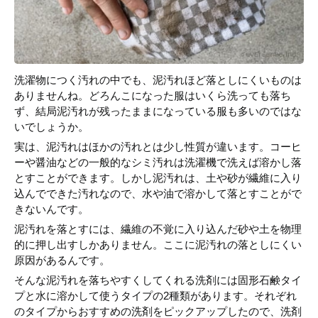
洗濯物につく汚れの中でも、泥汚れほど落としにくいものは
ありませんね。どろんこになった服はいくら洗っても落ち
ず、結局泥汚れが残ったままになっている服も多いのではな
いでしょうか。
実は、泥汚れはほかの汚れとは少し性質が違います。コーヒ
ーや醤油などの一般的なシミ汚れは洗濯機で洗えば溶かし落
とすことができます。しかし泥汚れは、土や砂が繊維に入り
込んでできた汚れなので、水や油で溶かして落とすことがで
きないんです。
泥汚れを落とすには、繊維の不覚に入り込んだ砂や土を物理
的に押し出すしかありません。ここに泥汚れの落としにくい
原因があるんです。
そんな泥汚れを落ちやすくしてくれる洗剤には固形石鹸タイ
プと水に溶かして使うタイプの2種類があります。それぞれ
のタイプからおすすめの洗剤をピックアップしたので、洗剤