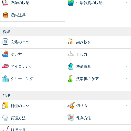
衣類の収納
生活雑貨の収納
収納道具
洗濯
洗濯のコツ
染み抜き
洗い方
干し方
アイロンがけ
洗濯道具
クリーニング
洗濯後のケア
料理
料理のコツ
切り方
調理方法
保存方法
料理道具