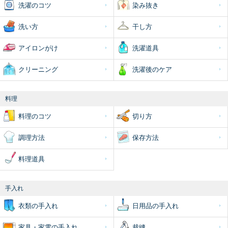
洗濯のコツ
染み抜き
洗い方
干し方
アイロンがけ
洗濯道具
クリーニング
洗濯後のケア
料理
料理のコツ
切り方
調理方法
保存方法
料理道具
手入れ
衣類の手入れ
日用品の手入れ
家具・家電の手入れ
裁縫