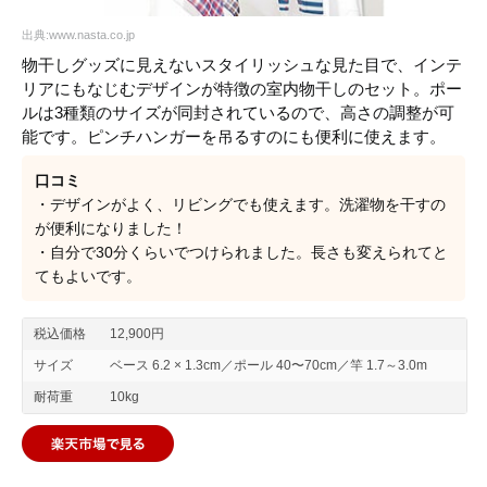
出典:www.nasta.co.jp
物干しグッズに見えないスタイリッシュな見た目で、インテ
リアにもなじむデザインが特徴の室内物干しのセット。ポー
ルは3種類のサイズが同封されているので、高さの調整が可
能です。ピンチハンガーを吊るすのにも便利に使えます。
口コミ
・デザインがよく、リビングでも使えます。洗濯物を干すの
が便利になりました！
・自分で30分くらいでつけられました。長さも変えられてと
てもよいです。
税込価格
12,900円
サイズ
ベース 6.2 × 1.3cm／ポール 40〜70cm／竿 1.7～3.0m
耐荷重
10kg