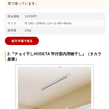
室で使っています。
税込価格
14,050円
サイズ
竿 145～254cm／ポール 46〜64cm
耐荷重
15kg
2.『チョイ干しHOSETA 竿付室内用物干し』（タカラ
産業）