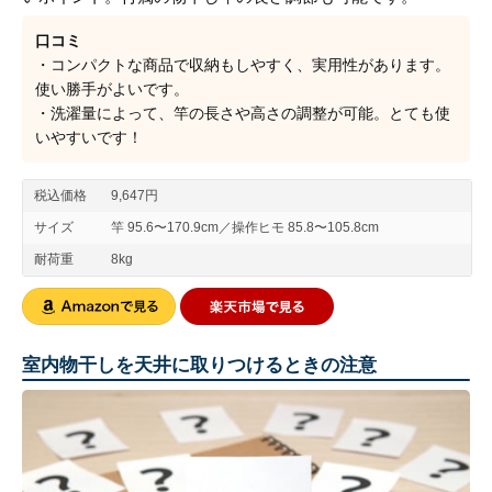
口コミ
・コンパクトな商品で収納もしやすく、実用性があります。
使い勝手がよいです。
・洗濯量によって、竿の長さや高さの調整が可能。とても使
いやすいです！
税込価格
9,647円
サイズ
竿 95.6〜170.9cm／操作ヒモ 85.8〜105.8cm
耐荷重
8kg
室内物干しを天井に取りつけるときの注意