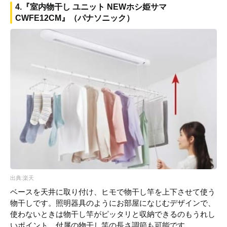
4.『室内物干し ユニット NEWホシ姫サマ
CWFE12CM』（パナソニック）
出典:楽天
ベースを天井に取り付け、ヒモで物干し竿を上下させて使う
物干しです。照明器具のようにお部屋になじむデザインで、
使わないときは物干し竿がピッタリと収納できるのもうれし
いポイント。付属の物干し竿の長さ調節も可能です。