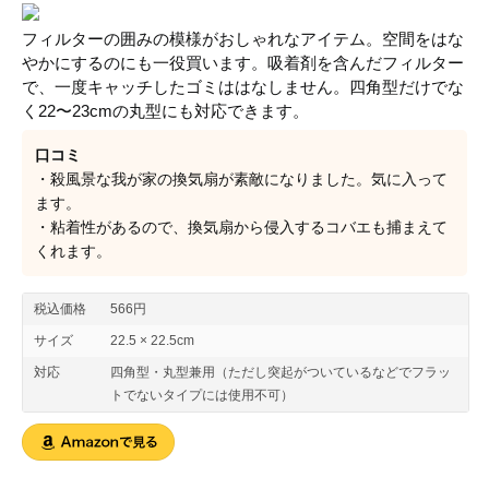
フィルターの囲みの模様がおしゃれなアイテム。空間をはな
やかにするのにも一役買います。吸着剤を含んだフィルター
で、一度キャッチしたゴミははなしません。四角型だけでな
く22〜23cmの丸型にも対応できます。
口コミ
・殺風景な我が家の換気扇が素敵になりました。気に入って
ます。
・粘着性があるので、換気扇から侵入するコバエも捕まえて
くれます。
税込価格
566円
サイズ
22.5 × 22.5cm
対応
四角型・丸型兼用（ただし突起がついているなどでフラッ
トでないタイプには使用不可）