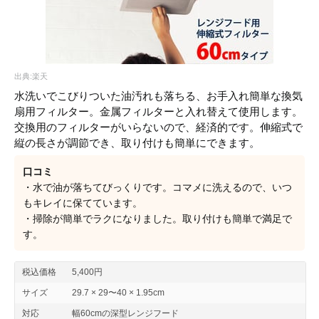
出典:楽天
水洗いでこびりついた油汚れも落ちる、お手入れ簡単な換気
扇用フィルター。金属フィルターと入れ替えて使用します。
交換用のフィルターがいらないので、経済的です。伸縮式で
縦の長さが調節でき、取り付けも簡単にできます。
口コミ
・水で油が落ちてびっくりです。コマメに洗えるので、いつ
もキレイに保てています。
・掃除が簡単でラクになりました。取り付けも簡単で満足で
す。
税込価格
5,400円
サイズ
29.7 × 29〜40 × 1.95cm
対応
幅60cmの深型レンジフード