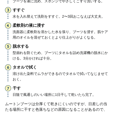
ブーツを液に沈め、スポンジでやさしくこすり洗いする。
すすぐ
水を入れ替えて洗剤をすすぐ。2〜3回おこなえば大丈夫。
柔軟剤の液に浸す
洗面器に柔軟剤を溶かした水を張り、ブーツを浸す。肌ケア
用のオイルを混ぜておくとより仕上がりがよくなる。
脱水する
型崩れを防ぐため、ブーツにタオルを詰め洗濯機の脱水にか
ける。3分かければ十分。
タオルで拭く
溶け出た染料でムラができるのでタオルで拭いてなじませて
おく。
干す
日陰で風通しのいい場所に1日干して乾いたら完了。
ムートンブーツは分厚くて乾きにくいのですが、日差しの当
たる場所に干すと色落ちなどの原因になることがあるので、