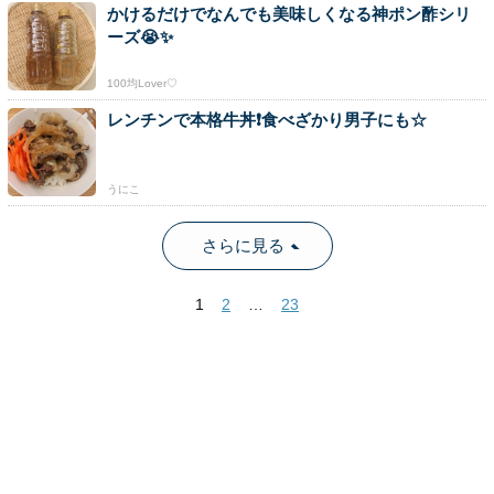
かけるだけでなんでも美味しくなる神ポン酢シリ
ーズ😭✨
100均Lover♡
レンチンで本格牛丼❗食べざかり男子にも☆
うにこ
さらに見る
1
2
…
23