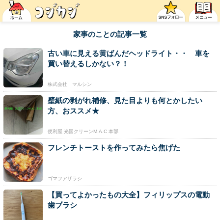
家事のことの記事一覧
古い車に見える黄ばんだヘッドライト・・ 車を
買い替えるしかない？！
株式会社 マルシン
壁紙の剥がれ補修、見た目よりも何とかしたい
方、おススメ★
便利屋 光国クリーンM.A.C 本部
フレンチトーストを作ってみたら焦げた
ゴマフアザラシ
【買ってよかったもの大全】フィリップスの電動
歯ブラシ