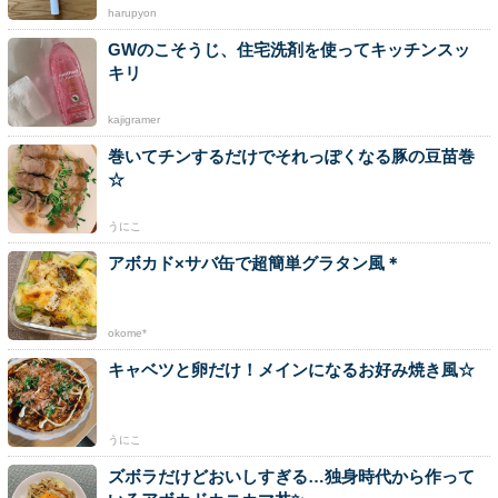
harupyon
GWのこそうじ、住宅洗剤を使ってキッチンスッ
キリ
kajigramer
巻いてチンするだけでそれっぽくなる豚の豆苗巻
☆
うにこ
アボカド×サバ缶で超簡単グラタン風＊
okome*
キャベツと卵だけ！メインになるお好み焼き風☆
うにこ
ズボラだけどおいしすぎる…独身時代から作って