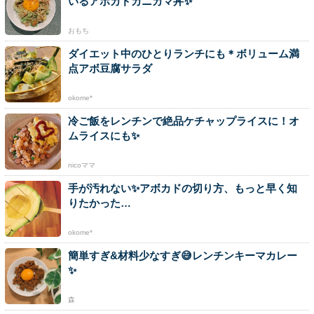
いるアボカドカニカマ丼✨
おもち
ダイエット中のひとりランチにも＊ボリューム満
点アボ豆腐サラダ
okome*
冷ご飯をレンチンで絶品ケチャップライスに！オ
ムライスにも✨
nicoママ
手が汚れない✨アボカドの切り方、もっと早く知
りたかった…
okome*
簡単すぎ&材料少なすぎ😅レンチンキーマカレー
✨
森