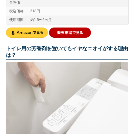
合評価
税込価格
318円
使用期間
約1.5〜2ヵ月
トイレ用の芳香剤を置いてもイヤなニオイがする理由
は？