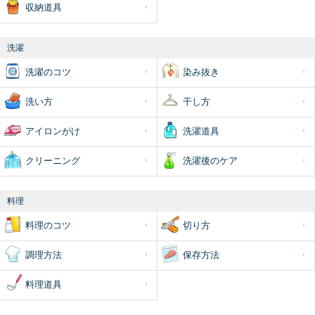
収納道具
洗濯
洗濯のコツ
染み抜き
洗い方
干し方
アイロンがけ
洗濯道具
クリーニング
洗濯後のケア
料理
料理のコツ
切り方
調理方法
保存方法
料理道具