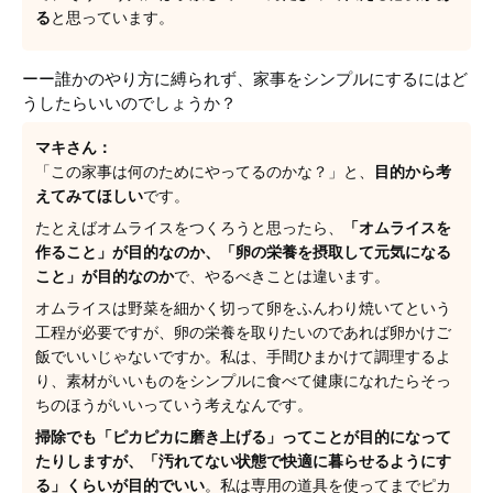
る
と思っています。
ーー誰かのやり方に縛られず、家事をシンプルにするにはど
うしたらいいのでしょうか？
マキさん：
「この家事は何のためにやってるのかな？」と、
目的から考
えてみてほしい
です。
たとえばオムライスをつくろうと思ったら、
「オムライスを
作ること」が目的なのか、「卵の栄養を摂取して元気になる
こと」が目的なのか
で、やるべきことは違います。
オムライスは野菜を細かく切って卵をふんわり焼いてという
工程が必要ですが、卵の栄養を取りたいのであれば卵かけご
飯でいいじゃないですか。私は、手間ひまかけて調理するよ
り、素材がいいものをシンプルに食べて健康になれたらそっ
ちのほうがいいっていう考えなんです。
掃除でも「ピカピカに磨き上げる」ってことが目的になって
たりしますが、「汚れてない状態で快適に暮らせるようにす
る」くらいが目的でいい
。私は専用の道具を使ってまでピカ