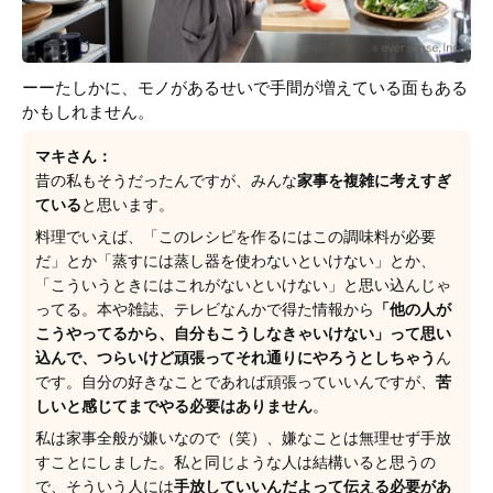
ーーたしかに、モノがあるせいで手間が増えている面もある
かもしれません。
マキさん：
昔の私もそうだったんですが、みんな
家事を複雑に考えすぎ
ている
と思います。
料理でいえば、「このレシピを作るにはこの調味料が必要
だ」とか「蒸すには蒸し器を使わないといけない」とか、
「こういうときにはこれがないといけない」と思い込んじゃ
ってる。本や雑誌、テレビなんかで得た情報から
「他の人が
こうやってるから、自分もこうしなきゃいけない」って思い
込んで、つらいけど頑張ってそれ通りにやろうとしちゃう
ん
です。自分の好きなことであれば頑張っていいんですが、
苦
しいと感じてまでやる必要はありません
。
私は家事全般が嫌いなので（笑）、嫌なことは無理せず手放
すことにしました。私と同じような人は結構いると思うの
で、そういう人には
手放していいんだよって伝える必要があ