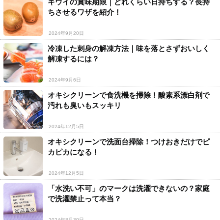
キウイの賞味期限｜どれくらい日持ちする？長持
ちさせるワザを紹介！
2024年9月20日
冷凍した刺身の解凍方法｜味を落とさずおいしく
解凍するには？
2024年9月6日
オキシクリーンで食洗機を掃除！酸素系漂白剤で
汚れも臭いもスッキリ
2024年12月5日
オキシクリーンで洗面台掃除！つけおきだけでピ
カピカになる！
2024年12月5日
「水洗い不可」のマークは洗濯できないの？家庭
で洗濯禁止って本当？
2024年8月30日