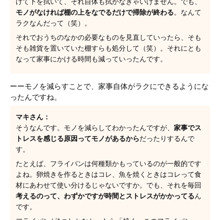
げて下を拭いて、それ自体も拭かなきゃいけません。でも、
モノがなければ棚の上をなでるだけで掃除が終わる
。なんて
ラクなんだって（笑）。
それでおうちのなかの必要なものを見直していったら、そも
そも雑貨を置いていた棚すらも処分して（笑）。それにとも
なって家事にかける時間も減っていったんです。
ーーモノを減らすことで、家事自体がラクにできるようにな
ったんですね。
マキさん：
そうなんです。モノを減らしてわかったんですが、
家事でス
トレスを感じる原因ってモノがあるから
だったりするんで
す。
たとえば、フライパンは何種類かもっているのが一般的です
よね。卵焼きを作るときはコレ、魚を焼くときはコレって食
材にあわせて使い分けるじゃないですか。でも、それを毎回
考えるのって、わずかですが時間とストレスがかかってる
ん
です。