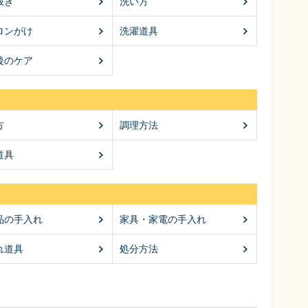
抜き
洗い方
ロンがけ
洗濯道具
後のケア
方
調理方法
道具
品の手入れ
家具・家電の手入れ
れ道具
処分方法