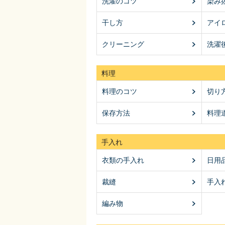
洗濯のコツ
染み
干し方
アイ
クリーニング
洗濯
料理
料理のコツ
切り
保存方法
料理
手入れ
衣類の手入れ
日用
裁縫
手入
編み物