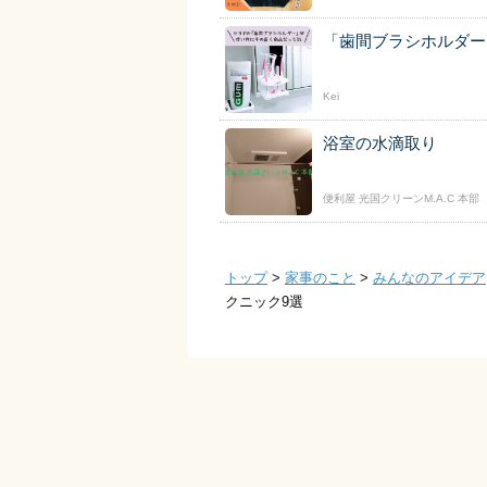
「歯間ブラシホルダー
Kei
浴室の水滴取り
便利屋 光国クリーンM.A.C 本部
トップ
>
家事のこと
>
みんなのアイデア
クニック9選