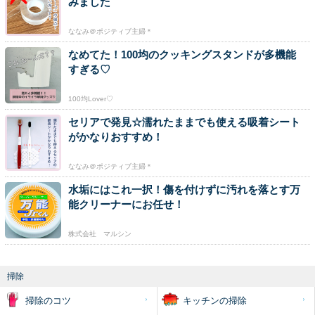
みました
ななみ＠ポジティブ主婦＊
なめてた！100均のクッキングスタンドが多機能
すぎる♡
100均Lover♡
セリアで発見☆濡れたままでも使える吸着シート
がかなりおすすめ！
ななみ＠ポジティブ主婦＊
水垢にはこれ一択！傷を付けずに汚れを落とす万
能クリーナーにお任せ！
株式会社 マルシン
掃除
掃除のコツ
キッチンの掃除