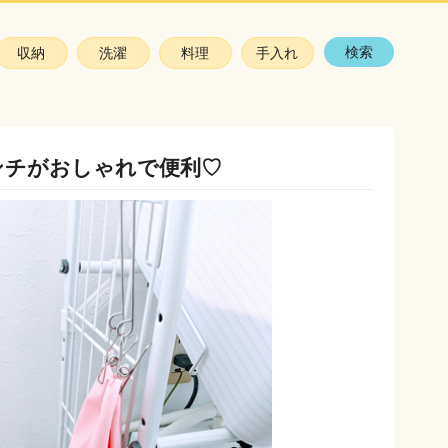
検索
収納
洗濯
料理
手入れ
ンチがおしゃれで便利♡