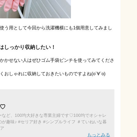
使う用として今回から洗濯機横にも1個用意してみまし
はしっかり収納したい！
かかせない人はぜひゴム手袋ピンチを使ってみてくださ
おしゃれに収納しておきたいものですよね(о´∀`о)
r♡
など、100均大好きな専業主婦です♡100均でオシャレ
プルライフ ＃ていねいな暮
ニア
もっとみる