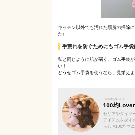
キッチン以外でも汚れた場所の掃除に
た♪
手荒れを防ぐためにもゴム手袋
私と同じように肌が弱く、ゴム手袋が
い！
どうせゴム手袋を使うなら、見栄えよく
この記事を書いた人
100均Love
セリアやダイソー
アイテムを探すのが趣味♪ #セリア好き #シン
らし #100均マ