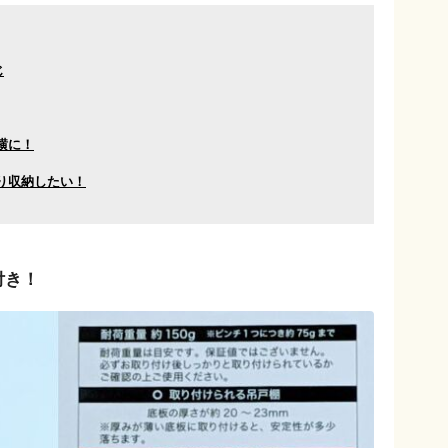
じ
横に！
り収納したい！
付き！