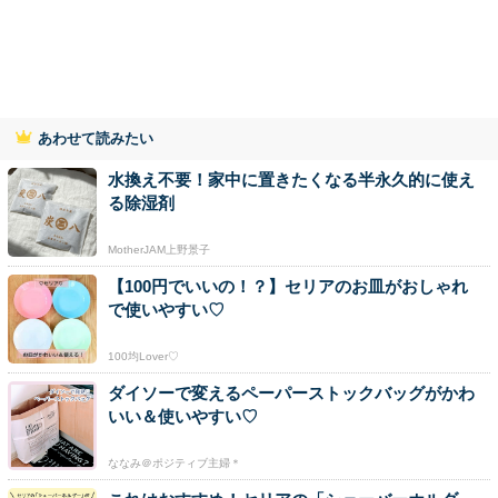
あわせて読みたい
水換え不要！家中に置きたくなる半永久的に使え
る除湿剤
MotherJAM上野景子
【100円でいいの！？】セリアのお皿がおしゃれ
で使いやすい♡
100均Lover♡
ダイソーで変えるペーパーストックバッグがかわ
いい＆使いやすい♡
ななみ＠ポジティブ主婦＊