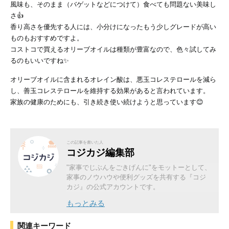
風味も、そのまま（バゲットなどにつけて）食べても問題ない美味し
さ👍
香り高さを優先する人には、小分けになったもう少しグレードが高い
ものもおすすめですよ。
コストコで買えるオリーブオイルは種類が豊富なので、色々試してみ
るのもいいですね✨
オリーブオイルに含まれるオレイン酸は、悪玉コレステロールを減ら
し、善玉コレステロールを維持する効果があると言われています。
家族の健康のためにも、引き続き使い続けようと思っています😊
この記事を書いた人
コジカジ編集部
"家事でじぶんをごきげんに"をモットーとして、
家事のノウハウや便利グッズを共有する『コジ
カジ』の公式アカウントです。
もっとみる
関連キーワード