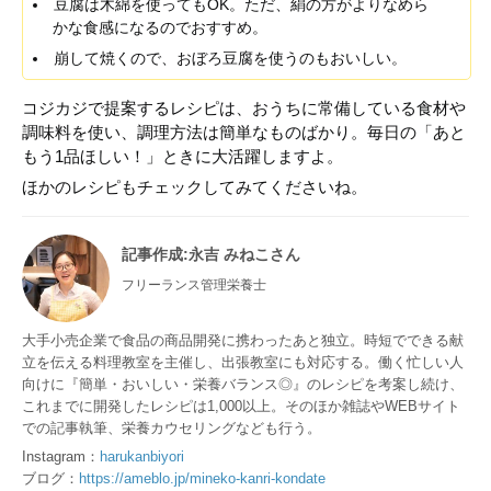
豆腐は木綿を使ってもOK。ただ、絹の方がよりなめら
かな食感になるのでおすすめ。
崩して焼くので、おぼろ豆腐を使うのもおいしい。
コジカジで提案するレシピは、おうちに常備している食材や
調味料を使い、調理方法は簡単なものばかり。毎日の「あと
もう1品ほしい！」ときに大活躍しますよ。
ほかのレシピもチェックしてみてくださいね。
記事作成
:永吉 みねこさん
フリーランス管理栄養士
大手小売企業で食品の商品開発に携わったあと独立。時短でできる献
立を伝える料理教室を主催し、出張教室にも対応する。働く忙しい人
向けに『簡単・おいしい・栄養バランス◎』のレシピを考案し続け、
これまでに開発したレシピは1,000以上。そのほか雑誌やWEBサイト
での記事執筆、栄養カウセリングなども行う。
Instagram：
harukanbiyori
ブログ：
https://ameblo.jp/mineko-kanri-kondate