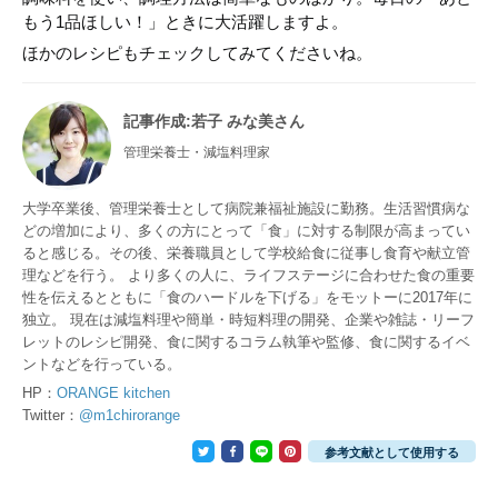
もう1品ほしい！」ときに大活躍しますよ。
ほかのレシピもチェックしてみてくださいね。
記事作成
:若子 みな美さん
管理栄養士・減塩料理家
大学卒業後、管理栄養士として病院兼福祉施設に勤務。生活習慣病な
どの増加により、多くの方にとって「食」に対する制限が高まってい
ると感じる。その後、栄養職員として学校給食に従事し食育や献立管
理などを行う。 より多くの人に、ライフステージに合わせた食の重要
性を伝えるとともに「食のハードルを下げる」をモットーに2017年に
独立。 現在は減塩料理や簡単・時短料理の開発、企業や雑誌・リーフ
レットのレシピ開発、食に関するコラム執筆や監修、食に関するイベ
ントなどを行っている。
HP：
ORANGE kitchen
Twitter：
@m1chirorange
参考文献として使用する