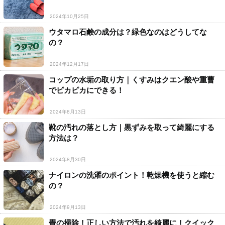
2024年10月25日
ウタマロ石鹸の成分は？緑色なのはどうしてな
の？
2024年12月17日
コップの水垢の取り方｜くすみはクエン酸や重曹
でピカピカにできる！
2024年8月13日
靴の汚れの落とし方｜黒ずみを取って綺麗にする
方法は？
2024年8月30日
ナイロンの洗濯のポイント！乾燥機を使うと縮む
の？
2024年9月13日
畳の掃除！正しい方法で汚れを綺麗に！クイック