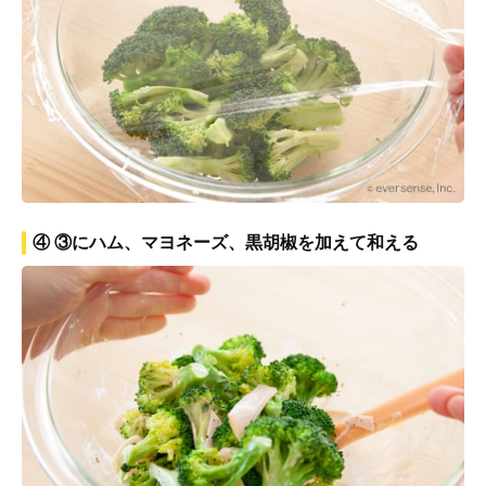
④ ③にハム、マヨネーズ、黒胡椒を加えて和える