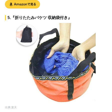
5.『折りたたみバケツ 収納袋付き』
出典:楽天