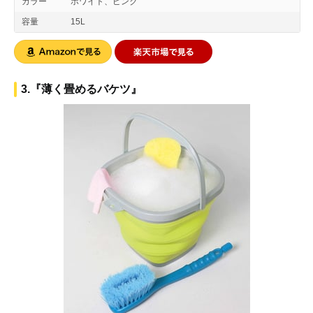
カラー
ホワイト、ピンク
容量
15L
3.『薄く畳めるバケツ』