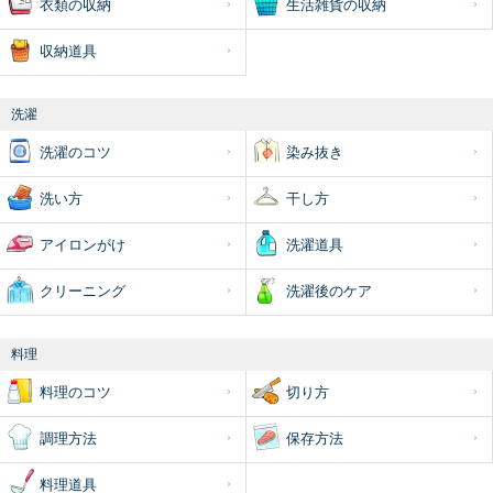
衣類の収納
生活雑貨の収納
収納道具
洗濯
洗濯のコツ
染み抜き
洗い方
干し方
アイロンがけ
洗濯道具
クリーニング
洗濯後のケア
料理
料理のコツ
切り方
調理方法
保存方法
料理道具