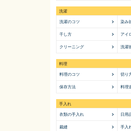
洗濯
洗濯のコツ
染み
干し方
アイ
クリーニング
洗濯
料理
料理のコツ
切り
保存方法
料理
手入れ
衣類の手入れ
日用
裁縫
手入