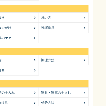
抜き
洗い方
ロンがけ
洗濯道具
後のケア
方
調理方法
道具
品の手入れ
家具・家電の手入れ
れ道具
処分方法