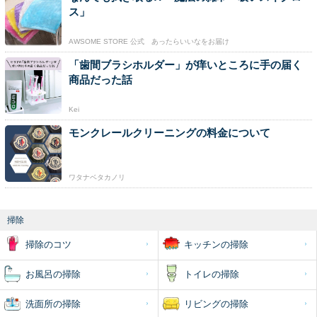
ス」
AWSOME STORE 公式 あったらいいなをお届け
「歯間ブラシホルダー」が痒いところに手の届く
商品だった話
Kei
モンクレールクリーニングの料金について
ワタナベタカノリ
掃除
掃除のコツ
キッチンの掃除
お風呂の掃除
トイレの掃除
洗面所の掃除
リビングの掃除