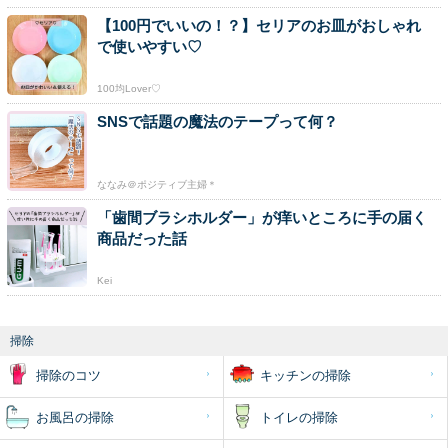
【100円でいいの！？】セリアのお皿がおしゃれ
で使いやすい♡
100均Lover♡
SNSで話題の魔法のテープって何？
ななみ＠ポジティブ主婦＊
「歯間ブラシホルダー」が痒いところに手の届く
商品だった話
Kei
掃除
掃除のコツ
キッチンの掃除
お風呂の掃除
トイレの掃除