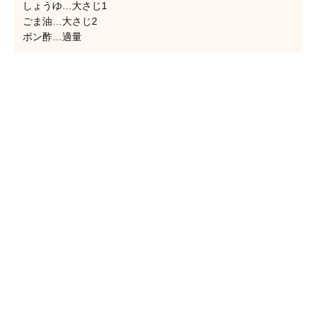
しょうゆ…大さじ1
ごま油…大さじ2
ポン酢…適量