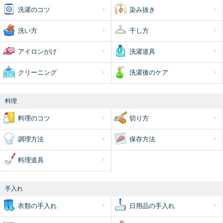
洗濯のコツ
染み抜き
洗い方
干し方
アイロンがけ
洗濯道具
クリーニング
洗濯後のケア
料理
料理のコツ
切り方
調理方法
保存方法
料理道具
手入れ
衣類の手入れ
日用品の手入れ