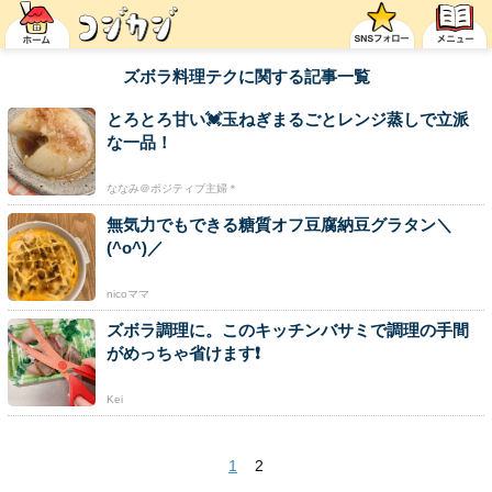
ズボラ料理テクに関する記事一覧
とろとろ甘い💓玉ねぎまるごとレンジ蒸しで立派
な一品！
ななみ＠ポジティブ主婦＊
無気力でもできる糖質オフ豆腐納豆グラタン＼
(^o^)／
nicoママ
ズボラ調理に。このキッチンバサミで調理の手間
がめっちゃ省けます❗
Kei
1
2