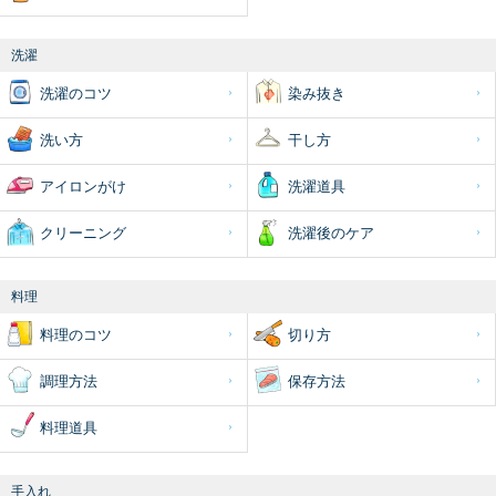
洗濯
洗濯のコツ
染み抜き
洗い方
干し方
アイロンがけ
洗濯道具
クリーニング
洗濯後のケア
料理
料理のコツ
切り方
調理方法
保存方法
料理道具
手入れ