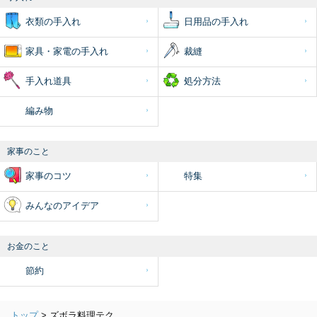
衣類の手入れ
日用品の手入れ
家具・家電の手入れ
裁縫
手入れ道具
処分方法
編み物
家事のこと
家事のコツ
特集
みんなのアイデア
お金のこと
節約
トップ
>
ズボラ料理テク