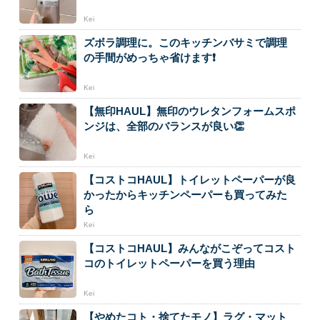
Kei
ズボラ調理に。このキッチンバサミで調理
の手間がめっちゃ省けます❗
Kei
【無印HAUL】無印のウレタンフォームスポ
ンジは、全部のバランスが良い👏
Kei
【コストコHAUL】トイレットペーパーが良
かったからキッチンペーパーも買ってみた
ら
Kei
【コストコHAUL】みんながこぞってコスト
コのトイレットペーパーを買う理由
Kei
【やめたコト・捨てたモノ】ラグ・マット