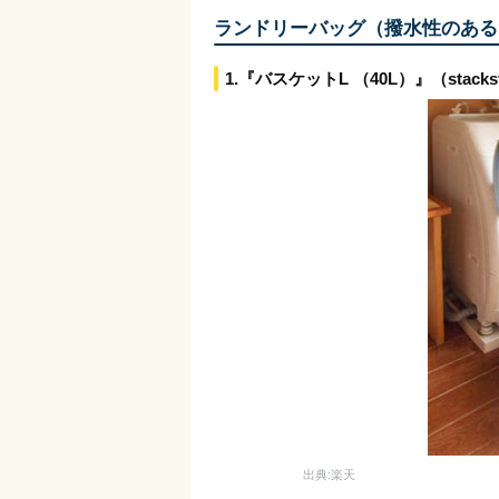
ランドリーバッグ（撥水性のある
1.『バスケットL （40L）』（stackst
出典:楽天