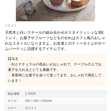
出典:楽天
天然木と白いスチールの組み合わせがスタイリッシュな3段
トレイ。お菓子やフルーツなどをのせればカフェ風のおしゃ
れなスタイルになりますよ。お友達とのティータイムやホー
ムパーティに活躍するアイテムです。
口コミ
・白とナチュラルの色あいがおしゃれで、テーブルの上でお
菓子を入れるととても素敵です。
・来客時にお菓子を並べて使ってます。おしゃれで満足して
います！
税込価格
2,700円
サイズ
200 × 200 × 240mm
カラー
ホワイト