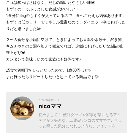
これは酸っぱさはなく、だしの聞いたやさしい味💓
もずくのトゥルっとした食感がおいしい・・！
1食分に35gのもずくが入っているので、食べごたえも結構あります。
もずくは低カロリーでミネラル豊富なので、ダイエット中にもぴった
りだと思いました😆
２〜３食分を小鍋に空けて、ときによってお豆腐や水餃子、溶き卵、
キムチやきのこ類を加えて煮立てれば、夕飯にもぴったりな1品の出
来上がり💓
カンタンで美味しいので家族にも好評です♪
15食で900円ちょっとだったので、1食60円ほど✨
また行ったらリピートしたいと思っている商品です◎
この記事を書いた人
nicoママ
初めまして！ 便利グッズや家事が楽になるアイ
デアが大好きな、二児&ワンコのママです♪ ちょ
っと得した気分になれるような、アイデアを発
信していけたらなと思っています(*^o^*)